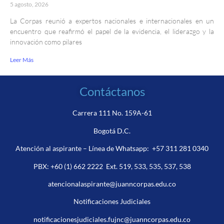
5 agosto, 2026
La Corpas reunió a expertos nacionales e internacionales en un
encuentro que reafirmó el papel de la evidencia, el liderazgo y la
innovación como pilares
Leer Más
Contáctanos
Carrera 111 No. 159A-61
Bogotá D.C.
Atención al aspirante – Línea de Whatsapp:
+57 311 281 0340
PBX:
+60 (1) 662 2222
Ext. 519, 533, 535, 537, 538
atencionalaspirante@juanncorpas.edu.co
Notificaciones Judiciales
notificacionesjudiciales.fujnc@juanncorpas.edu.co