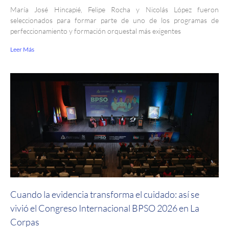
María José Hincapié, Felipe Rocha y Nicolás López fueron
seleccionados para formar parte de uno de los programas de
perfeccionamiento y formación orquestal más exigentes
Leer Más
Cuando la evidencia transforma el cuidado: así se
vivió el Congreso Internacional BPSO 2026 en La
Corpas