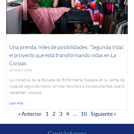
Una prenda, miles de posibilidades: “Segunda Vida”,
el proyecto que está transformando vidas en La
Corpas
12 mayo, 2026
La iniciativa de la Escuela de Enfermería, basada en la venta de
ropa de segunda mano, brinda recursos a los estudiantes que lo
necesitan, impulsa
Leer Más
« Anterior
1
2
3
4
…
10
Siguiente »
Contáctanos