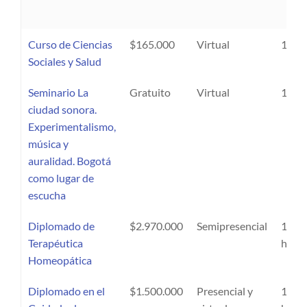
Curso de Ciencias
$165.000
Virtual
10 ho
Sociales y Salud
Seminario La
Gratuito
Virtual
10 ho
ciudad sonora.
Experimentalismo,
música y
auralidad. Bogotá
como lugar de
escucha
Diplomado de
$2.970.000
Semipresencial
159
Terapéutica
hora
Homeopática
Diplomado en el
$1.500.000
Presencial y
100