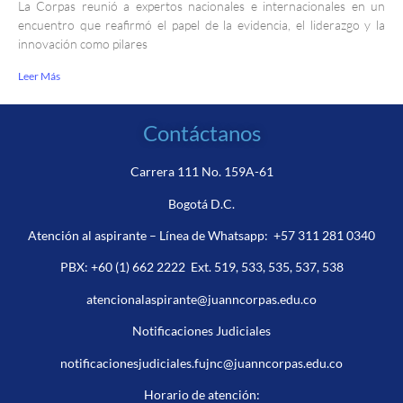
La Corpas reunió a expertos nacionales e internacionales en un
encuentro que reafirmó el papel de la evidencia, el liderazgo y la
innovación como pilares
Leer Más
Contáctanos
Carrera 111 No. 159A-61
Bogotá D.C.
Atención al aspirante – Línea de Whatsapp:
+57 311 281 0340
PBX:
+60 (1) 662 2222
Ext. 519, 533, 535, 537, 538
atencionalaspirante@juanncorpas.edu.co
Notificaciones Judiciales
notificacionesjudiciales.fujnc@juanncorpas.edu.co
Horario de atención: