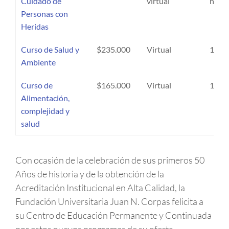
Cuidado de
virtual
hora
Personas con
Heridas
Curso de Salud y
$235.000
Virtual
16 ho
Ambiente
Curso de
$165.000
Virtual
10 ho
Alimentación,
complejidad y
salud
Con ocasión de la celebración de sus primeros 50
Años de historia y de la obtención de la
Acreditación Institucional en Alta Calidad, la
Fundación Universitaria Juan N. Corpas felicita a
su Centro de Educación Permanente y Continuada
por estos nuevos programas de su oferta