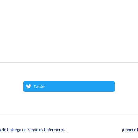
Twitter
Disfruta de los mejores momentos de la Ceremonia de Entrega de Símbolos Enfermeros 2022-1
¡Conoce 