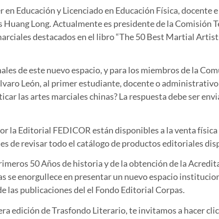
r en Educación y Licenciado en Educación Física, docente e
s Huang Long. Actualmente es presidente de la Comisión T
arciales destacados en el libro “The 50 Best Martial Artists
ales de este nuevo espacio, y para los miembros de la Co
u Álvaro León, al primer estudiante, docente o administrativ
icar las artes marciales chinas? La respuesta debe ser envi
r la Editorial FEDICOR están disponibles a la venta física
jes de revisar todo el catálogo de productos editoriales di
rimeros 50 Años de historia y de la obtención de la Acredita
s se enorgullece en presentar un nuevo espacio institucio
 de las publicaciones del el Fondo Editorial Corpas.
era edición de Trasfondo Literario, te invitamos a hacer clic