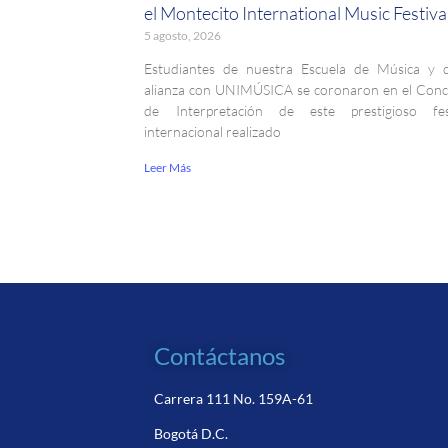
el Montecito International Music Festiva
5 agosto, 2026
Estudiantes de nuestra Escuela de Música y 
alianza con UNIMÚSICA se coronaron en el Con
de Interpretación de este prestigioso fest
internacional realizado
Leer Más
Contáctanos
Carrera 111 No. 159A-61
Bogotá D.C.