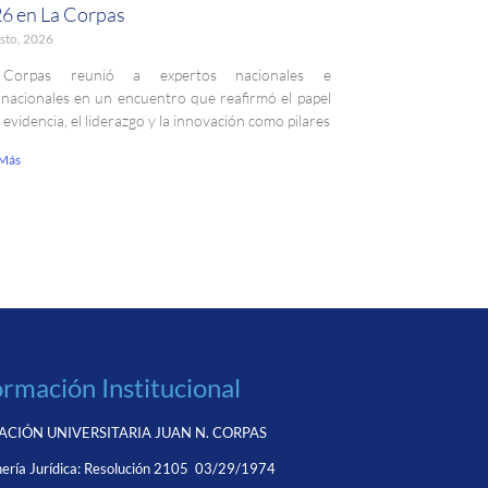
6 en La Corpas
sto, 2026
Corpas reunió a expertos nacionales e
rnacionales en un encuentro que reafirmó el papel
a evidencia, el liderazgo y la innovación como pilares
 Más
ormación Institucional
CIÓN UNIVERSITARIA JUAN N. CORPAS
ería Jurídica:
Resolución 2105 03/29/1974