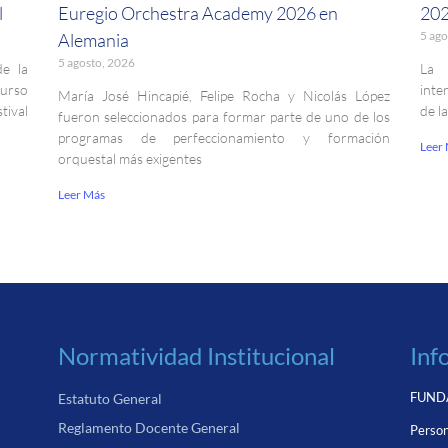
l
Euregio Orchestra Academy 2026 en
202
5 ago
Alemania
5 agosto, 2026
de la
La 
curso
inte
María José Hincapié, Felipe Rocha y Nicolás López
ival
de l
fueron seleccionados para formar parte de uno de los
programas de perfeccionamiento y formación
Leer
orquestal más exigentes
Leer Más
Normatividad Institucional
Inf
FUNDA
Estatuto General
Reglamento Docente General
Person