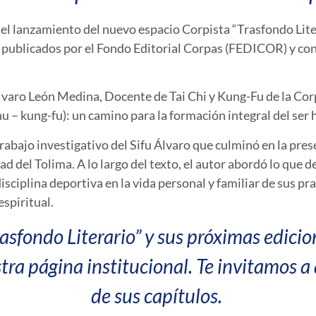
ó el lanzamiento del nuevo espacio Corpista “Trasfondo Lit
s publicados por el Fondo Editorial Corpas (
FEDICOR
) y co
.
lvaro León Medina, Docente de Tai Chi y Kung-Fu de la Corp
hu – kung-fu): un camino para la formación integral del ser
trabajo investigativo del Sifu Álvaro que culminó en la pres
d del Tolima. A lo largo del texto, el autor abordó lo que 
isciplina deportiva en la vida personal y familiar de sus pr
espiritual.
asfondo Literario” y sus próximas edicio
stra
página institucional
. Te invitamos a
de sus capítulos.