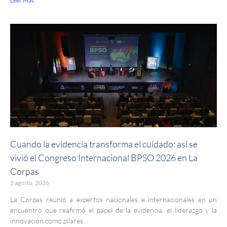
Leer Más
Cuando la evidencia transforma el cuidado: así se
vivió el Congreso Internacional BPSO 2026 en La
Corpas
5 agosto, 2026
La Corpas reunió a expertos nacionales e internacionales en un
encuentro que reafirmó el papel de la evidencia, el liderazgo y la
innovación como pilares