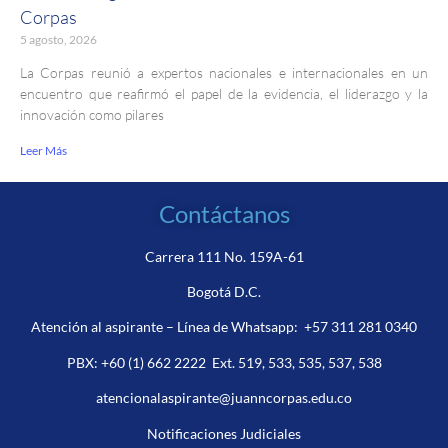
Corpas
5 agosto, 2026
La Corpas reunió a expertos nacionales e internacionales en un
encuentro que reafirmó el papel de la evidencia, el liderazgo y la
innovación como pilares
Leer Más
Contáctanos
Carrera 111 No. 159A-61
Bogotá D.C.
Atención al aspirante – Línea de Whatsapp:
+57 311 281 0340
PBX:
+60 (1) 662 2222
Ext. 519, 533, 535, 537, 538
atencionalaspirante@juanncorpas.edu.co
Notificaciones Judiciales