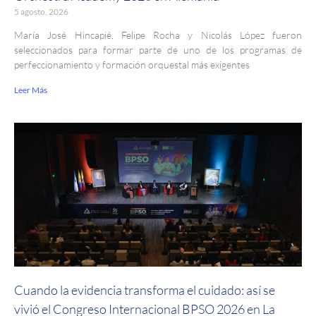
5 agosto, 2026
María José Hincapié, Felipe Rocha y Nicolás López fueron
seleccionados para formar parte de uno de los programas de
perfeccionamiento y formación orquestal más exigentes
Leer Más
Cuando la evidencia transforma el cuidado: así se
vivió el Congreso Internacional BPSO 2026 en La