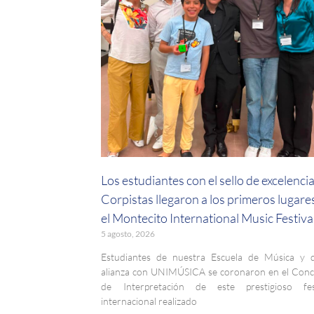
Los estudiantes con el sello de excelenci
Corpistas llegaron a los primeros lugare
el Montecito International Music Festiva
5 agosto, 2026
Estudiantes de nuestra Escuela de Música y 
alianza con UNIMÚSICA se coronaron en el Con
de Interpretación de este prestigioso fest
internacional realizado