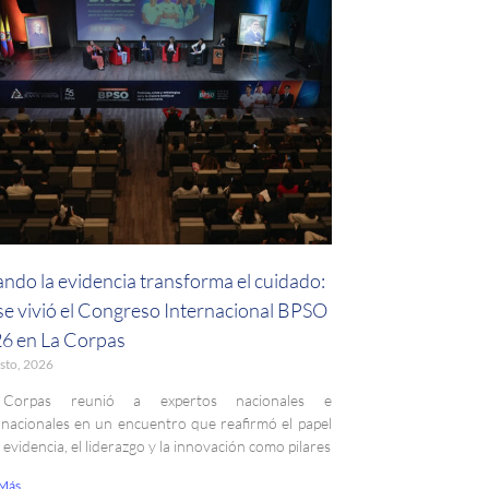
ndo la evidencia transforma el cuidado:
 se vivió el Congreso Internacional BPSO
6 en La Corpas
sto, 2026
Corpas reunió a expertos nacionales e
rnacionales en un encuentro que reafirmó el papel
a evidencia, el liderazgo y la innovación como pilares
 Más