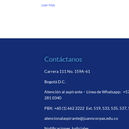
Leer Más
Contáctanos
Carrera 111 No. 159A-61
Bogotá D.C.
Atención al aspirante – Línea de Whatsapp:
+5
281 0340
PBX:
+60 (1) 662 2222
Ext. 519, 533, 535, 537,
atencionalaspirante@juanncorpas.edu.co
Notificaciones Judiciales