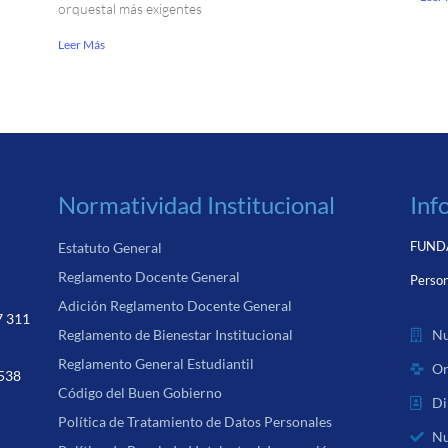
orquestal más exigentes
Leer Más
Normatividad Institucional
Inf
FUNDA
Estatuto General
Reglamento Docente General
Person
Adición Reglamento Docente General
7 311
Nu
Reglamento de Bienestar Institucional
Reglamento General Estudiantil
Or
 538
Código del Buen Gobierno
Di
Política de Tratamiento de Datos Personales
Nu