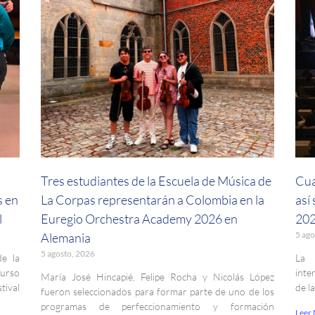
a
Tres estudiantes de la Escuela de Música de
Cua
s en
La Corpas representarán a Colombia en la
así
l
Euregio Orchestra Academy 2026 en
202
5 ago
Alemania
5 agosto, 2026
de la
La 
curso
inte
María José Hincapié, Felipe Rocha y Nicolás López
ival
de l
fueron seleccionados para formar parte de uno de los
programas de perfeccionamiento y formación
Leer