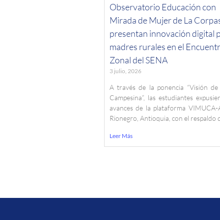
Observatorio Educación con
Mirada de Mujer de La Corpa
presentan innovación digital 
madres rurales en el Encuent
Zonal del SENA
3 julio, 2026
A través de la ponencia “Visión de
Campesina”, las estudiantes expusie
avances de la plataforma VIMUCA-
Rionegro, Antioquia, con el respaldo 
Leer Más