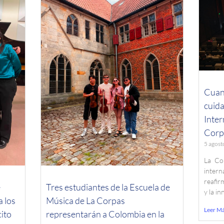
Cuand
cuida
Inte
Corp
5 agost
La Co
inter
reafirm
e
Tres estudiantes de la Escuela de
y la i
a los
Música de La Corpas
Leer M
ito
representarán a Colombia en la