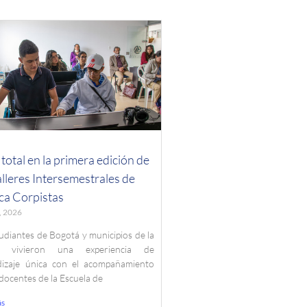
 total en la primera edición de
alleres Intersemestrales de
ca Corpistas
o, 2026
udiantes de Bogotá y municipios de la
n vivieron una experiencia de
dizaje única con el acompañamiento
 docentes de la Escuela de
ás