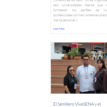
seis universidades líderes que 
fortalecer los perfiles de nu
profesionales con herramientas práct
marca personal y
Leer Más
El Semillero ViveSENA y el