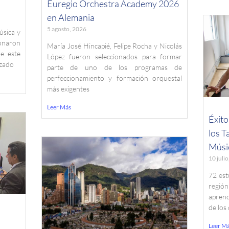
Euregio Orchestra Academy 2026
en Alemania
5 agosto, 2026
úsica y
onaron
María José Hincapié, Felipe Rocha y Nicolás
e este
López fueron seleccionados para formar
izado
parte de uno de los programas de
perfeccionamiento y formación orquestal
más exigentes
Leer Más
Éxito
los T
Músi
10 juli
72 est
regió
apren
de los
Leer M