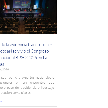
o la evidencia transforma el
do: así se vivió el Congreso
rnacional BPSO 2026 en La
as
o, 2026
rpas reunió a expertos nacionales e
nacionales en un encuentro que
ó el papel de la evidencia, el liderazgo
nnovación como pilares
ás