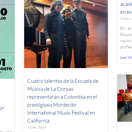
acade
en ev
9 julio
En el
Escuel
reuni
profe
Leer M
Cuatro talentos de la Escuela de
Música de La Corpas
representarán a Colombia en el
prestigioso Montecito
or
International Music Festival en
California
9 julio, 2026
ado por