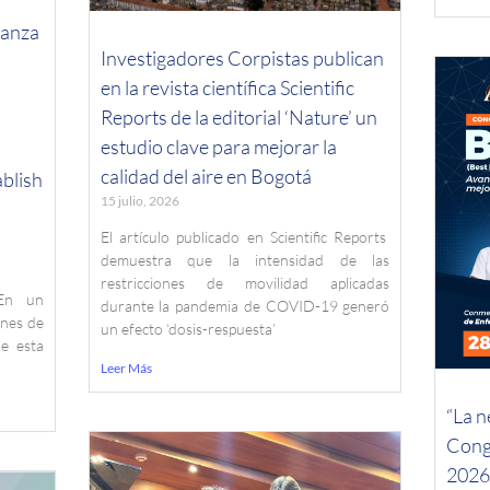
ianza
Investigadores Corpistas publican
en la revista científica Scientific
Reports de la editorial ‘Nature’ un
estudio clave para mejorar la
calidad del aire en Bogotá
blish
15 julio, 2026
El artículo publicado en Scientific Reports
demuestra que la intensidad de las
restricciones de movilidad aplicadas
 En un
durante la pandemia de COVID-19 generó
ones de
un efecto ‘dosis-respuesta’
de esta
Leer Más
“La n
Cong
2026 