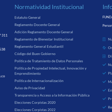
Normatividad Institucional
Inf
FUNDA
Estatuto General
Reglamento Docente General
Person
Adición Reglamento Docente General
7 311
Nu
Reglamento de Bienestar Institucional
Reglamento General Estudiantil
Or
 538
Código del Buen Gobierno
Di
Política de Tratamiento de Datos Personales
Nu
Política de Propiedad Intelectual, Innovación y
Pl
Emprendimiento
u.co
Política de Internacionalización
Ma
Aviso de Privacidad
Es
Transparencia y Acceso a la Información Pública
Pr
Elecciones Corpistas 2020
Re
Elecciones Corpistas 2022