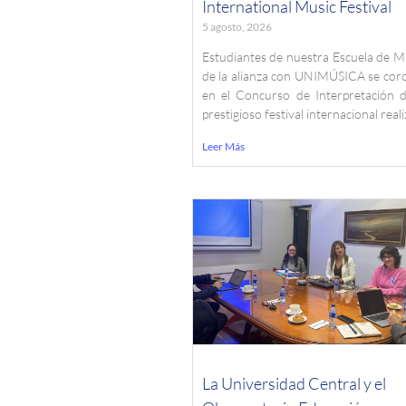
International Music Festival
5 agosto, 2026
Estudiantes de nuestra Escuela de M
de la alianza con UNIMÚSICA se cor
en el Concurso de Interpretación d
prestigioso festival internacional real
Leer Más
La Universidad Central y el