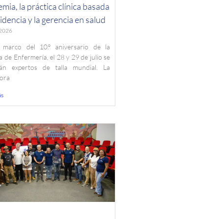
mia, la práctica clínica basada
idencia y la gerencia en salud
, 2026
 marco del 10.º aniversario de la
a de Enfermería, el 28 y 29 de julio se
rán expertos de talla mundial. La
sora
ás