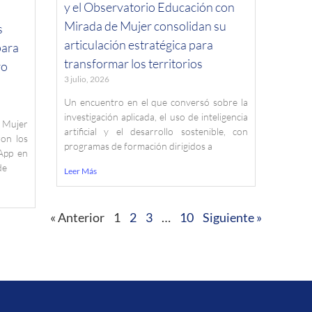
y el Observatorio Educación con
Mirada de Mujer consolidan su
s
articulación estratégica para
para
transformar los territorios
ro
3 julio, 2026
Un encuentro en el que conversó sobre la
investigación aplicada, el uso de inteligencia
 Mujer
artificial y el desarrollo sostenible, con
ron los
programas de formación dirigidos a
App en
de
Leer Más
« Anterior
1
2
3
…
10
Siguiente »