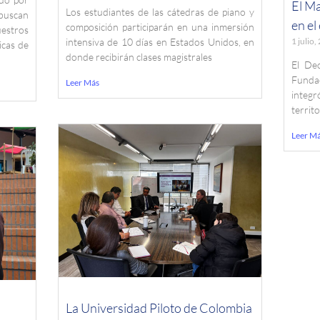
El Ma
Los estudiantes de las cátedras de piano y
buscan
en el
composición participarán en una inmersión
estros
1 julio
intensiva de 10 días en Estados Unidos, en
icas de
donde recibirán clases magistrales
El De
Funda
Leer Más
integ
territ
Leer M
La Universidad Piloto de Colombia