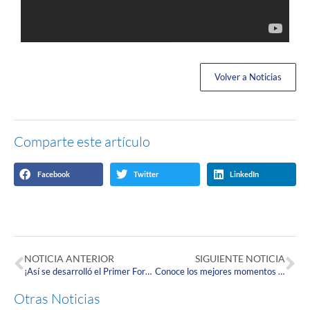
Volver a Noticias
Comparte este artículo
Facebook
Twitter
LinkedIn
NOTICIA ANTERIOR
SIGUIENTE NOTICIA
¡Así se desarrolló el Primer Foro de Salud organizado por el ESIC y la Maestría en Salud Pública Corpista!
Conoce los mejores momentos de la presentación preliminar del nuevo Doctorado en Innovación de la Corpas y la Universidad EAN
Otras Noticias