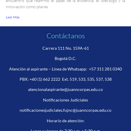
encuentro que reafirmó el papel de la evidencia, el liderazgo y la
innovación como pilares
Leer Más
Contáctanos
Carrera 111 No. 159A-61
Bogotá D.C.
Atención al aspirante – Línea de Whatsapp:
+57 311 281 0340
PBX:
+60 (1) 662 2222
Ext. 519, 533, 535, 537, 538
atencionalaspirante@juanncorpas.edu.co
Notificaciones Judiciales
notificacionesjudiciales.fujnc@juanncorpas.edu.co
Horario de atención:
Lunes a viernes de 7:30 a.m a 5:30 p.m