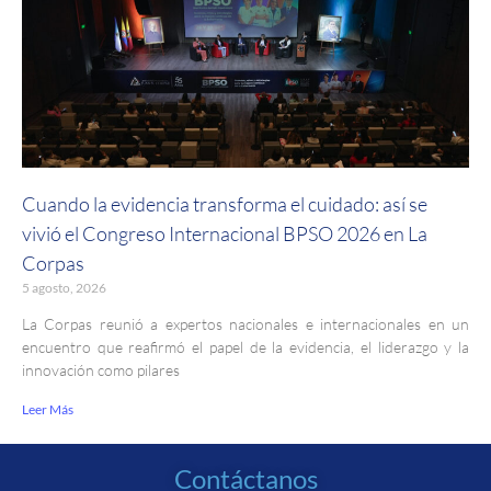
Cuando la evidencia transforma el cuidado: así se
vivió el Congreso Internacional BPSO 2026 en La
Corpas
5 agosto, 2026
La Corpas reunió a expertos nacionales e internacionales en un
encuentro que reafirmó el papel de la evidencia, el liderazgo y la
innovación como pilares
Leer Más
Contáctanos