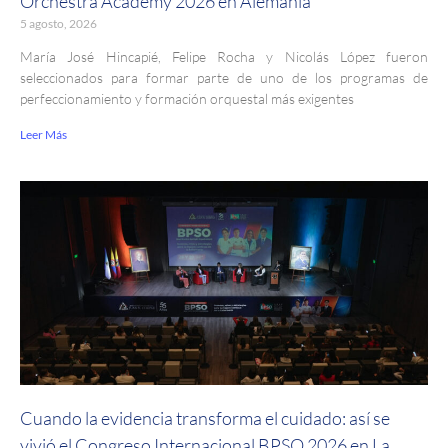
Orchestra Academy 2026 en Alemania
5 agosto, 2026
María José Hincapié, Felipe Rocha y Nicolás López fueron
seleccionados para formar parte de uno de los programas de
perfeccionamiento y formación orquestal más exigentes
Leer Más
Cuando la evidencia transforma el cuidado: así se
vivió el Congreso Internacional BPSO 2026 en La