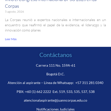
Corpas
5 agosto, 2026
La Corpas reunió a expertos nacionales e internacionales en un
encuentro que reafirmó el papel de la evidencia, el liderazgo y la
innovación como pilares
Leer Más
Contáctanos
Carrera 111 No. 159A-61
Bogotá D.C.
Atención al aspirante – Línea de Whatsapp:
+57 311 281 0340
PBX:
+60 (1) 662 2222
Ext. 519, 533, 535, 537, 538
atencionalaspirante@juanncorpas.edu.co
Notificaciones Judiciales