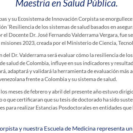
Maestría en Salud Pública.
pas y su Ecosistema de Innovación Corpista se enorgullece
ción ‘Resiliencia de los sistemas de salud basados en aseg
or el Docente Dr. José Fernando Valderrama Vergara, fue s
misiones 2023, creada por el Ministerio de Ciencia, Tecnol
n del Dr. Valderrama será evaluar cómo la resiliencia de lo
 de salud de Colombia, influye en sus indicadores y resul
icará, adaptará y validará la herramienta de evaluación más
enezolana frente a Colombia y su sistema de salud.
 los meses de febrero y abril del presente año estuvo diri
o o que certificaran que su tesis de doctorado ha sido sust
es para realizar Estancias Posdoctorales en entidades que
orpista y nuestra Escuela de Medicina representa un