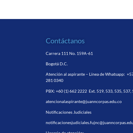
Contáctanos
Carrera 111 No. 159A-61
Bogotá D.C.
Atención al aspirante – Línea de Whatsapp:
+5
281 0340
PBX:
+60 (1) 662 2222
Ext. 519, 533, 535, 537,
atencionalaspirante@juanncorpas.edu.co
Notificaciones Judiciales
notificacionesjudiciales.fujnc@juanncorpas.ed
Horario de atención: