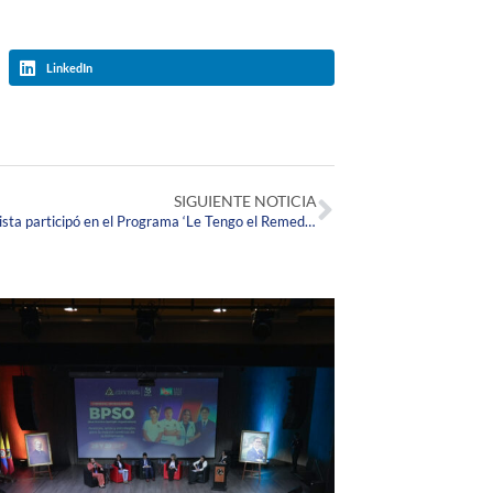
LinkedIn
SIGUIENTE NOTICIA
#LaCorpasEnLosMedios Docente Corpista participó en el Programa ‘Le Tengo el Remedio’ de City TV