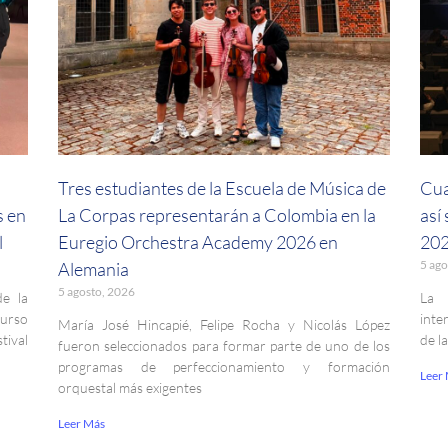
a
Tres estudiantes de la Escuela de Música de
Cua
s en
La Corpas representarán a Colombia en la
así
l
Euregio Orchestra Academy 2026 en
202
5 ago
Alemania
5 agosto, 2026
de la
La 
curso
inte
María José Hincapié, Felipe Rocha y Nicolás López
ival
de l
fueron seleccionados para formar parte de uno de los
programas de perfeccionamiento y formación
Leer
orquestal más exigentes
Leer Más