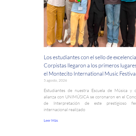
Los estudiantes con el sello de excelenci
Corpistas llegaron a los primeros lugare
el Montecito International Music Festiva
5 agosto, 2026
Estudiantes de nuestra Escuela de Música y 
alianza con UNIMÚSICA se coronaron en el Con
de Interpretación de este prestigioso fest
internacional realizado
Leer Más