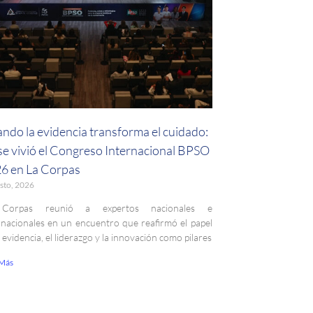
ndo la evidencia transforma el cuidado:
 se vivió el Congreso Internacional BPSO
6 en La Corpas
sto, 2026
Corpas reunió a expertos nacionales e
rnacionales en un encuentro que reafirmó el papel
a evidencia, el liderazgo y la innovación como pilares
 Más