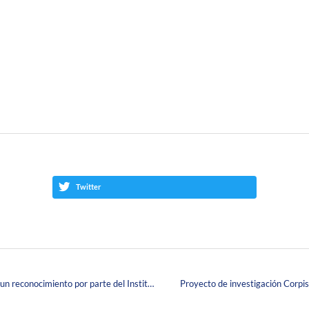
Twitter
Nuestro Centro Comunitario Corpas Lisboa recibe un reconocimiento por parte del Instituto Nacional de Salud Colombiano
Proyecto de investigación Corpi