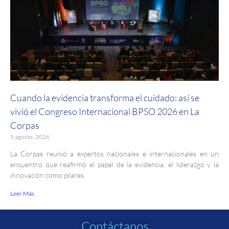
Cuando la evidencia transforma el cuidado: así se
vivió el Congreso Internacional BPSO 2026 en La
Corpas
5 agosto, 2026
La Corpas reunió a expertos nacionales e internacionales en un
encuentro que reafirmó el papel de la evidencia, el liderazgo y la
innovación como pilares
Leer Más
Contáctanos