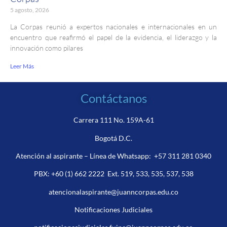
5 agosto, 2026
La Corpas reunió a expertos nacionales e internacionales en un
encuentro que reafirmó el papel de la evidencia, el liderazgo y la
innovación como pilares
Leer Más
Contáctanos
Carrera 111 No. 159A-61
Bogotá D.C.
Atención al aspirante – Línea de Whatsapp:
+57 311 281 0340
PBX:
+60 (1) 662 2222
Ext. 519, 533, 535, 537, 538
atencionalaspirante@juanncorpas.edu.co
Notificaciones Judiciales