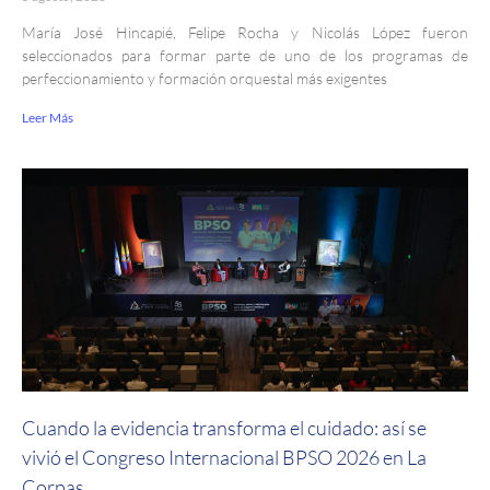
María José Hincapié, Felipe Rocha y Nicolás López fueron
seleccionados para formar parte de uno de los programas de
perfeccionamiento y formación orquestal más exigentes
Leer Más
Cuando la evidencia transforma el cuidado: así se
vivió el Congreso Internacional BPSO 2026 en La
Corpas