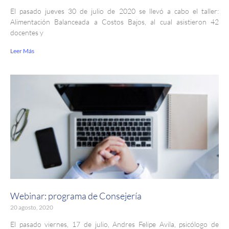
El pasado jueves 30 de julio de 2020 se llevó a cabo el taller:
Alimentación Balanceada a Costos Bajos, al cual asistieron 42
docentes y
Leer Más
Webinar: programa de Consejería
20 agosto, 2020
El pasado viernes, 17 de julio, Andres Felipe Avila, psicólogo de