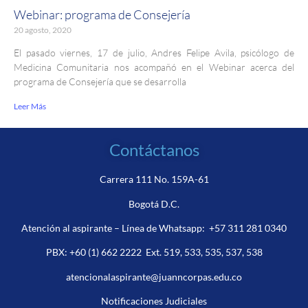
Webinar: programa de Consejería
20 agosto, 2020
El pasado viernes, 17 de julio, Andres Felipe Avila, psicólogo de
Medicina Comunitaria nos acompañó en el Webinar acerca del
programa de Consejería que se desarrolla
Leer Más
Contáctanos
Carrera 111 No. 159A-61
Bogotá D.C.
Atención al aspirante – Línea de Whatsapp:
+57 311 281 0340
PBX:
+60 (1) 662 2222
Ext. 519, 533, 535, 537, 538
atencionalaspirante@juanncorpas.edu.co
Notificaciones Judiciales