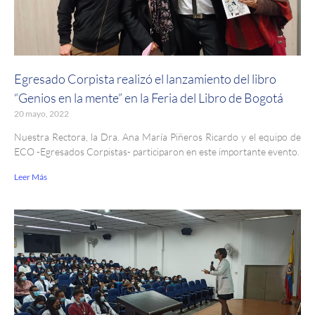
Egresado Corpista realizó el lanzamiento del libro
“Genios en la mente” en la Feria del Libro de Bogotá
20 mayo, 2022
Nuestra Rectora, la Dra. Ana María Piñeros Ricardo y el equipo de
ECO -Egresados Corpistas- participaron en este importante evento.
Leer Más