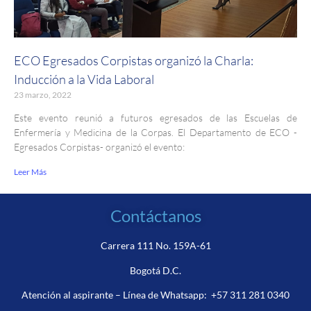
ECO Egresados Corpistas organizó la Charla:
Inducción a la Vida Laboral
23 marzo, 2022
Este evento reunió a futuros egresados de las Escuelas de
Enfermería y Medicina de la Corpas. El Departamento de ECO -
Egresados Corpistas- organizó el evento:
Leer Más
Contáctanos
Carrera 111 No. 159A-61
Bogotá D.C.
Atención al aspirante – Línea de Whatsapp:
+57 311 281 0340