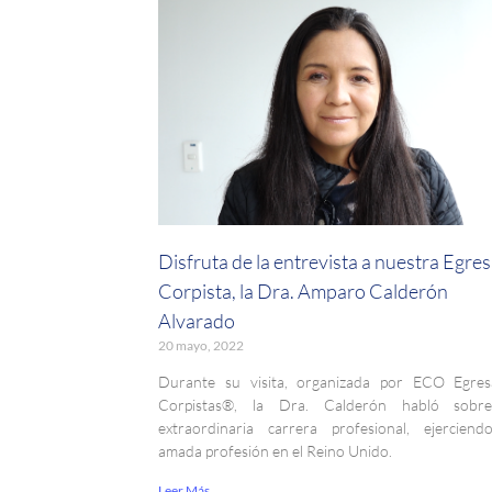
Disfruta de la entrevista a nuestra Egre
Corpista, la Dra. Amparo Calderón
Alvarado
20 mayo, 2022
Durante su visita, organizada por ECO Egres
Corpistas®, la Dra. Calderón habló sobr
extraordinaria carrera profesional, ejercien
amada profesión en el Reino Unido.
Leer Más