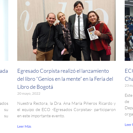
sada
Egresado Corpista realizó el lanzamiento
ECO
del libro “Genios en la mente” en la Feria del
Cha
23 m
Libro de Bogotá
20 mayo, 2022
Este
de 
ados
Nuestra Rectora, la Dra. Ana María Piñeros Ricardo y
Dep
e su
el equipo de ECO -Egresados Corpistas- participaron
orga
do su
en este importante evento.
Leer
Leer Más