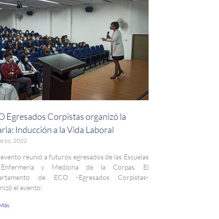
 Egresados Corpistas organizó la
rla: Inducción a la Vida Laboral
arzo, 2022
 evento reunió a futuros egresados de las Escuelas
Enfermería y Medicina de la Corpas. El
artamento de ECO -Egresados Corpistas-
nizó el evento:
 Más