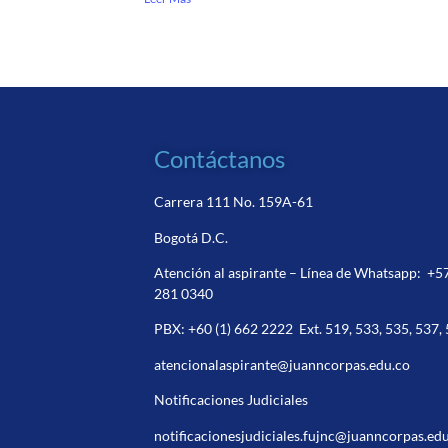
Contáctanos
Carrera 111 No. 159A-61
Bogotá D.C.
Atención al aspirante – Línea de Whatsapp:
+5
281 0340
PBX:
+60 (1) 662 2222
Ext. 519, 533, 535, 537,
atencionalaspirante@juanncorpas.edu.co
Notificaciones Judiciales
notificacionesjudiciales.fujnc@juanncorpas.ed