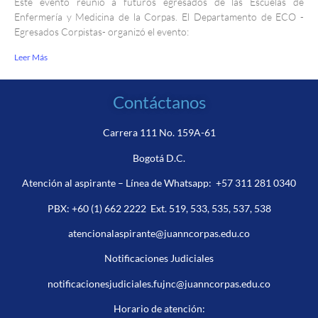
Este evento reunió a futuros egresados de las Escuelas de
Enfermería y Medicina de la Corpas. El Departamento de ECO -
Egresados Corpistas- organizó el evento:
Leer Más
Contáctanos
Carrera 111 No. 159A-61
Bogotá D.C.
Atención al aspirante – Línea de Whatsapp:
+57 311 281 0340
PBX:
+60 (1) 662 2222
Ext. 519, 533, 535, 537, 538
atencionalaspirante@juanncorpas.edu.co
Notificaciones Judiciales
notificacionesjudiciales.fujnc@juanncorpas.edu.co
Horario de atención: