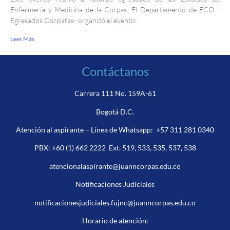
Enfermería y Medicina de la Corpas. El Departamento de ECO -
Egresados Corpistas- organizó el evento:
Leer Más
Contáctanos
Carrera 111 No. 159A-61
Bogotá D.C.
Atención al aspirante – Línea de Whatsapp:
+57 311 281 0340
PBX:
+60 (1) 662 2222
Ext. 519, 533, 535, 537, 538
atencionalaspirante@juanncorpas.edu.co
Notificaciones Judiciales
notificacionesjudiciales.fujnc@juanncorpas.edu.co
Horario de atención: