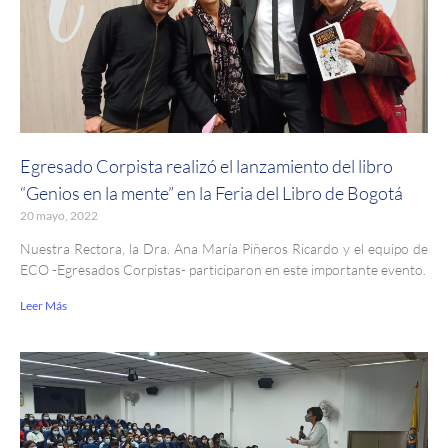
Egresado Corpista realizó el lanzamiento del libro
“Genios en la mente” en la Feria del Libro de Bogotá
20 mayo, 2022
Nuestra Rectora, la Dra. Ana María Piñeros Ricardo y el equipo de
ECO -Egresados Corpistas- participaron en este importante evento.
Leer Más