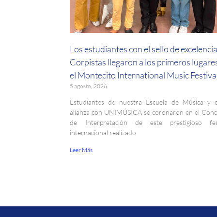
Los estudiantes con el sello de excelenci
Corpistas llegaron a los primeros lugare
el Montecito International Music Festiva
5 agosto, 2026
Estudiantes de nuestra Escuela de Música y 
alianza con UNIMÚSICA se coronaron en el Con
de Interpretación de este prestigioso fest
internacional realizado
Leer Más