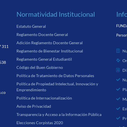
Normatividad Institucional
Inf
FUNDA
Estatuto General
Reglamento Docente General
Person
Adición Reglamento Docente General
7 311
Nu
Reglamento de Bienestar Institucional
Reglamento General Estudiantil
Or
 538
Código del Buen Gobierno
Di
Política de Tratamiento de Datos Personales
Nu
Política de Propiedad Intelectual, Innovación y
Pl
Emprendimiento
u.co
Política de Internacionalización
Ma
Aviso de Privacidad
Es
Transparencia y Acceso a la Información Pública
Pr
Elecciones Corpistas 2020