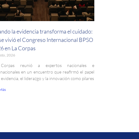
ndo la evidencia transforma el cuidado:
 se vivió el Congreso Internacional BPSO
6 en La Corpas
sto, 2026
Corpas reunió a expertos nacionales e
rnacionales en un encuentro que reafirmó el papel
a evidencia, el liderazgo y la innovación como pilares
 Más