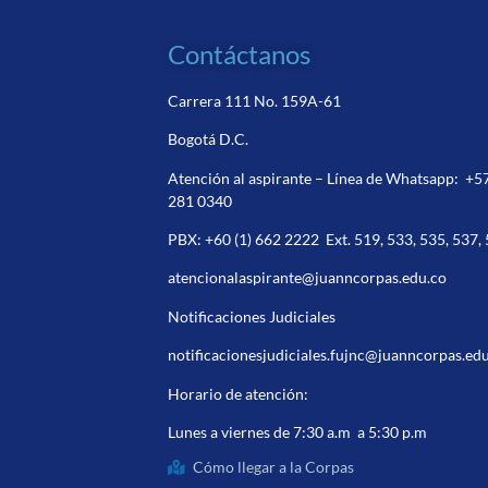
Contáctanos
Carrera 111 No. 159A-61
Bogotá D.C.
Atención al aspirante – Línea de Whatsapp:
+5
281 0340
PBX:
+60 (1) 662 2222
Ext. 519, 533, 535, 537,
atencionalaspirante@juanncorpas.edu.co
Notificaciones Judiciales
notificacionesjudiciales.fujnc@juanncorpas.ed
Horario de atención:
Lunes a viernes de 7:30 a.m a 5:30 p.m
Cómo llegar a la Corpas