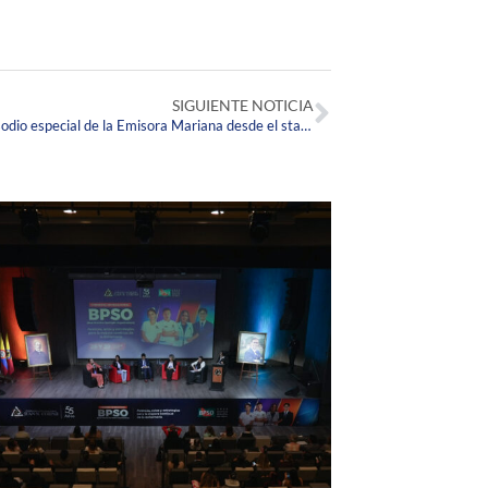
SIGUIENTE NOTICIA
#LaCorpasEnLosMedios ¡Así fue el episodio especial de la Emisora Mariana desde el stand Corpista en la FILBO 2023!