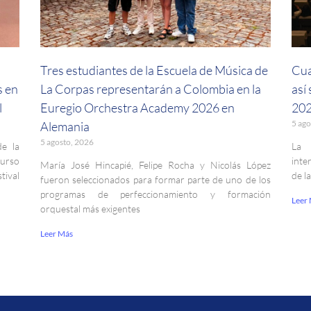
a
Tres estudiantes de la Escuela de Música de
Cua
s en
La Corpas representarán a Colombia en la
así
l
Euregio Orchestra Academy 2026 en
202
5 ago
Alemania
5 agosto, 2026
de la
La 
curso
inte
María José Hincapié, Felipe Rocha y Nicolás López
ival
de l
fueron seleccionados para formar parte de uno de los
programas de perfeccionamiento y formación
Leer
orquestal más exigentes
Leer Más