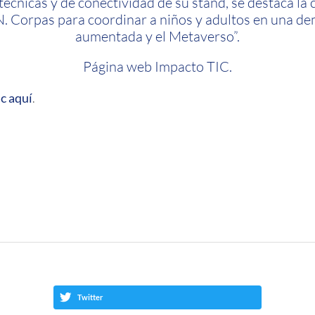
técnicas y de conectividad de su stand, se destaca la 
N. Corpas para coordinar a niños y adultos en una de
aumentada y el Metaverso”.
Página web
Impacto TIC
.
ic aquí
.
Twitter