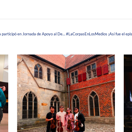
#LaCorpasEnLosMedios ¡Talento en Salud Corpista participó en Jornada de Apoyo al Desarrollo de la Fuerza Aérea Colombiana!