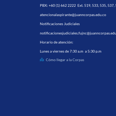
PBX:
+60 (1) 662 2222
Ext. 519, 533, 535, 537,
atencionalaspirante@juanncorpas.edu.co
Notificaciones Judiciales
notificacionesjudiciales.fujnc@juanncorpas.ed
Horario de atención:
Lunes a viernes de 7:30 a.m a 5:30 p.m
Cómo llegar a la Corpas