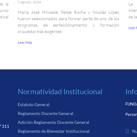
5 agosto, 2026
de la
La 
curso
inte
María José Hincapié, Felipe Rocha y Nicolás López
ival
de l
fueron seleccionados para formar parte de uno de los
programas de perfeccionamiento y formación
Leer
orquestal más exigentes
Leer Más
Normatividad Institucional
Inf
FUNDA
Estatuto General
Reglamento Docente General
Person
Adición Reglamento Docente General
7 311
Nu
Reglamento de Bienestar Institucional