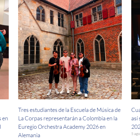
a
Tres estudiantes de la Escuela de Música de
Cua
s en
La Corpas representarán a Colombia en la
así
l
Euregio Orchestra Academy 2026 en
202
5 ago
Alemania