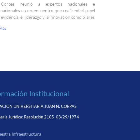
Corpas reunió a expertos nacionales e
rnacionales en un encuentro que reafirmó el papel
a evidencia, el liderazgo y la innovación como pilares
 Más
ormación Institucional
CIÓN UNIVERSITARIA JUAN N. CORPAS
ería Jurídica:
Resolución 2105 03/29/1974
estra Infraestructura