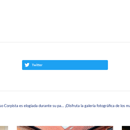
Twitter
#LaCorpasEnLosMedios La Actividad del Metaverso Corpista es elogiada durante su participación en la FILBo 2023