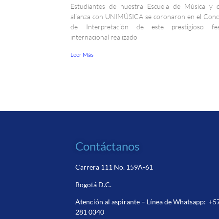
Estudiantes de nuestra Escuela de Música y 
alianza con UNIMÚSICA se coronaron en el Con
de Interpretación de este prestigioso fest
internacional realizado
Leer Más
Contáctanos
Carrera 111 No. 159A-61
Bogotá D.C.
Atención al aspirante – Línea de Whatsapp:
+5
281 0340