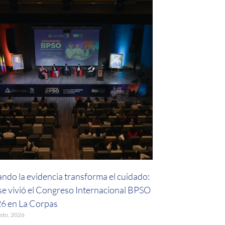
ndo la evidencia transforma el cuidado:
 se vivió el Congreso Internacional BPSO
6 en La Corpas
sto, 2026