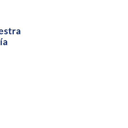
estra
ía