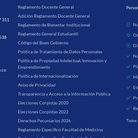
Reglamento Docente General
Person
Adición Reglamento Docente General
7 311
Nu
Reglamento de Bienestar Institucional
Reglamento General Estudiantil
Or
 538
Código del Buen Gobierno
Di
Política de Tratamiento de Datos Personales
Nu
Política de Propiedad Intelectual, Innovación y
Pl
Emprendimiento
u.co
Política de Internacionalización
Ma
Aviso de Privacidad
Es
Transparencia y Acceso a la Información Pública
Pr
Elecciones Corpistas 2020
Re
Elecciones Corpistas 2022
Derechos Pecuniarios 2026
Todos 
Reglamento Específico Facultad de Medicina