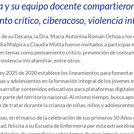
a y su equipo docente compartieron
 crítico, ciberacoso, violencia intr
s de su Decana, la Dra. María Antonina Román Ochoa y los 
ia Malpica y Claudia Motta fueron invitados a participar e
 en temas como pensamiento crítico, prevención de consum
violencia intrafamiliar, entre otros.
a ley 2025 de 2020 establece los lineamientos para fomentar
iñas y adolescentes en la formación integral de los jóvenes 
desarrollar contenidos educativos para plataformas digitales
r parte del territorio nacional. Al mismo tiempo, busca ap
s de tratar durante la crianza de niñas, niños y adolescente
as, en el marco de la celebración de sus primeros 50 Años d
dad, felicita a su Escuela de Enfermería por esta extraordi
odologías de aprendizaje sobre temas de gran interés para 