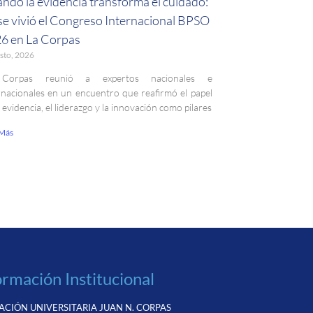
ndo la evidencia transforma el cuidado:
 se vivió el Congreso Internacional BPSO
6 en La Corpas
sto, 2026
Corpas reunió a expertos nacionales e
rnacionales en un encuentro que reafirmó el papel
a evidencia, el liderazgo y la innovación como pilares
 Más
ormación Institucional
CIÓN UNIVERSITARIA JUAN N. CORPAS