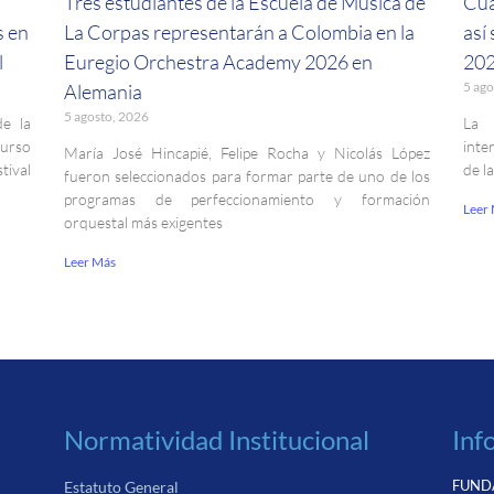
a
Tres estudiantes de la Escuela de Música de
Cua
s en
La Corpas representarán a Colombia en la
así
l
Euregio Orchestra Academy 2026 en
202
5 ago
Alemania
5 agosto, 2026
de la
La 
curso
inte
María José Hincapié, Felipe Rocha y Nicolás López
ival
de l
fueron seleccionados para formar parte de uno de los
programas de perfeccionamiento y formación
Leer
orquestal más exigentes
Leer Más
Normatividad Institucional
Inf
FUNDA
Estatuto General