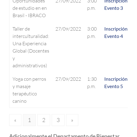
Oportunidades
27/09/2022
3:00
Inscripción
de estudio en en
p.m.
Evento 3
Brasil - IBRACO
Taller de
27/09/2022
3:00
Inscripción
interculturalidad:
p.m.
Evento 4
Una Experiencia
Global (Docentes
y
administrativos)
Yoga con perros
27/09/2022
1:30
Inscripción
y masaje
p.m.
Evento 5
terapéutico
canino
«
1
2
3
»
Adicionalmente el Departamento de Bienestar