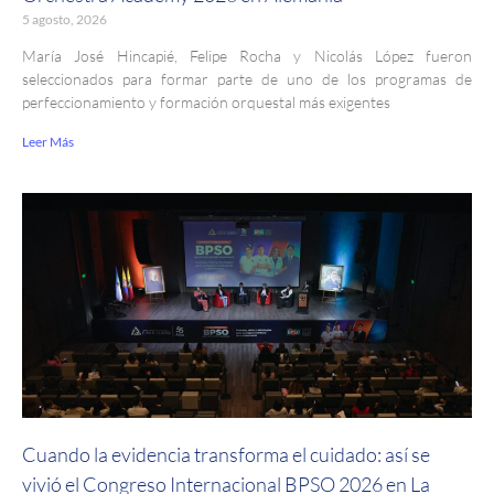
5 agosto, 2026
María José Hincapié, Felipe Rocha y Nicolás López fueron
seleccionados para formar parte de uno de los programas de
perfeccionamiento y formación orquestal más exigentes
Leer Más
Cuando la evidencia transforma el cuidado: así se
vivió el Congreso Internacional BPSO 2026 en La