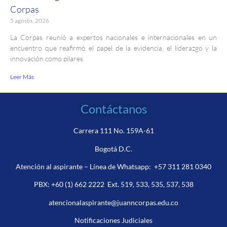
Corpas
5 agosto, 2026
La Corpas reunió a expertos nacionales e internacionales en un
encuentro que reafirmó el papel de la evidencia, el liderazgo y la
innovación como pilares
Leer Más
Contáctanos
Carrera 111 No. 159A-61
Bogotá D.C.
Atención al aspirante – Línea de Whatsapp:
+57 311 281 0340
PBX:
+60 (1) 662 2222
Ext. 519, 533, 535, 537, 538
atencionalaspirante@juanncorpas.edu.co
Notificaciones Judiciales