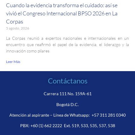
Cuando la evidencia transforma el cuidado: así se
vivió el Congreso Internacional BPSO 2026 en La
Corpas
5 agosto, 2026
La Corpas reunió a expertos nacionales e internacionales en un
encuentro que reafirmó el papel de la evidencia, el liderazgo y la
innovación como pilares
Leer Más
Contáctanos
Carrera 111 No. 159A-61
Bogotá D.C.
Atención al aspirante – Línea de Whatsapp:
+57 311 281 0340
PBX:
+60 (1) 662 2222
Ext. 519, 533, 535, 537, 538