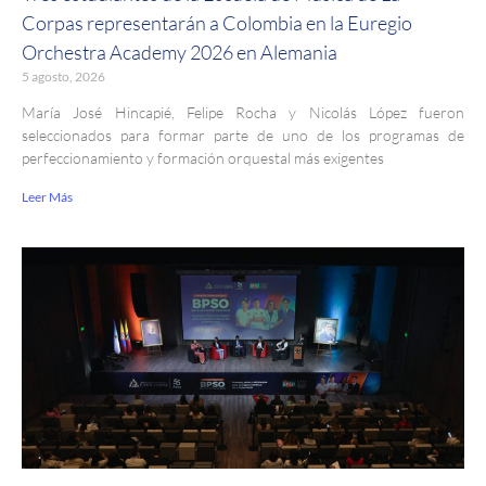
Corpas representarán a Colombia en la Euregio
Orchestra Academy 2026 en Alemania
5 agosto, 2026
María José Hincapié, Felipe Rocha y Nicolás López fueron
seleccionados para formar parte de uno de los programas de
perfeccionamiento y formación orquestal más exigentes
Leer Más