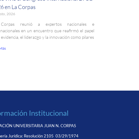
6 en La Corpas
sto, 2026
Corpas reunió a expertos nacionales e
rnacionales en un encuentro que reafirmó el papel
a evidencia, el liderazgo y la innovación como pilares
 Más
ormación Institucional
CIÓN UNIVERSITARIA JUAN N. CORPAS
ería Jurídica:
Resolución 2105 03/29/1974