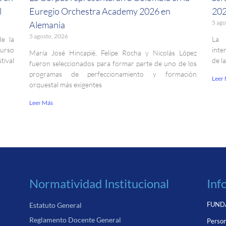
l
Euregio Orchestra Academy 2026 en
202
5 ago
Alemania
5 agosto, 2026
de la
La 
curso
inte
María José Hincapié, Felipe Rocha y Nicolás López
ival
de l
fueron seleccionados para formar parte de uno de los
programas de perfeccionamiento y formación
Leer
orquestal más exigentes
Leer Más
Normatividad Institucional
Inf
FUNDA
Estatuto General
Reglamento Docente General
Person