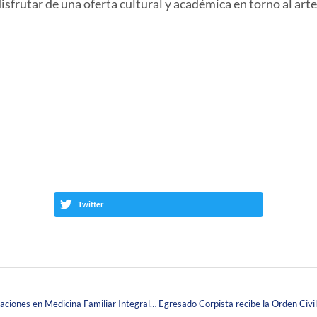
sfrutar de una oferta cultural y académica en torno al arte 
Twitter
¡Felicitamos a nuestros egresados de las Especializaciones en Medicina Familiar Integral y Medicina Interna, Cohorte 2023-1!