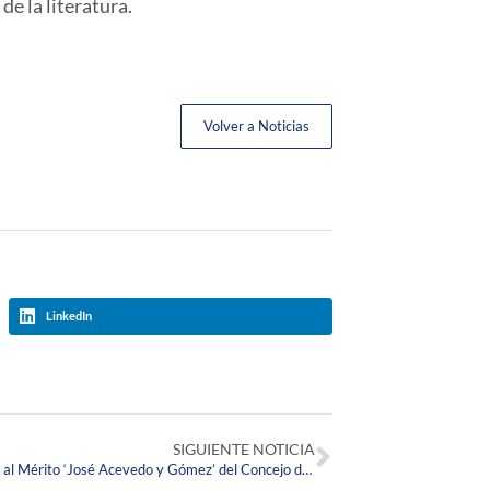
de la literatura.
Volver a Noticias
LinkedIn
SIGUIENTE NOTICIA
Egresado Corpista recibe la Orden Civil al Mérito ‘José Acevedo y Gómez’ del Concejo de Bogotá