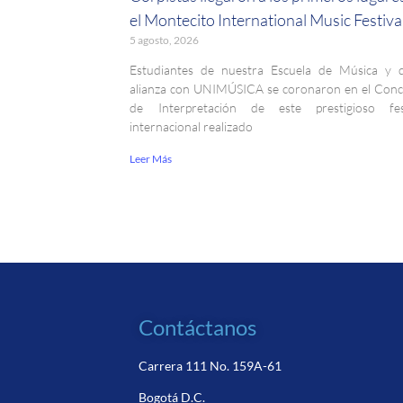
el Montecito International Music Festiva
5 agosto, 2026
Estudiantes de nuestra Escuela de Música y 
alianza con UNIMÚSICA se coronaron en el Con
de Interpretación de este prestigioso fest
internacional realizado
Leer Más
Contáctanos
Carrera 111 No. 159A-61
Bogotá D.C.