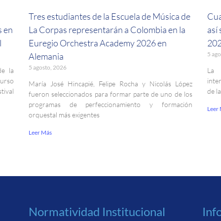
a
Tres estudiantes de la Escuela de Música de
Cua
s en
La Corpas representarán a Colombia en la
así
l
Euregio Orchestra Academy 2026 en
202
5 ago
Alemania
5 agosto, 2026
de la
La 
curso
inte
María José Hincapié, Felipe Rocha y Nicolás López
ival
de l
fueron seleccionados para formar parte de uno de los
programas de perfeccionamiento y formación
Leer
orquestal más exigentes
Leer Más
Normatividad Institucional
Inf