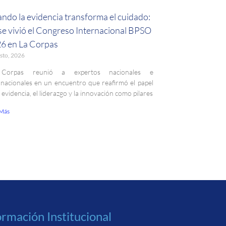
ndo la evidencia transforma el cuidado:
 se vivió el Congreso Internacional BPSO
6 en La Corpas
sto, 2026
Corpas reunió a expertos nacionales e
rnacionales en un encuentro que reafirmó el papel
a evidencia, el liderazgo y la innovación como pilares
 Más
ormación Institucional