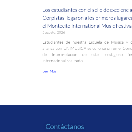
Los estudiantes con el sello de excelenci
Corpistas llegaron a los primeros lugare
el Montecito International Music Festiva
5 agosto, 2026
Estudiantes de nuestra Escuela de Música y 
alianza con UNIMÚSICA se coronaron en el Con
de Interpretación de este prestigioso fest
internacional realizado
Leer Más
Contáctanos