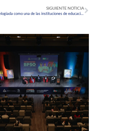
SIGUIENTE NOTICIA
#LaCorpasEnLosMedios La Corpas es elogiada como una de las instituciones de educación superior colombianas que destacan en el Canal ZOOM