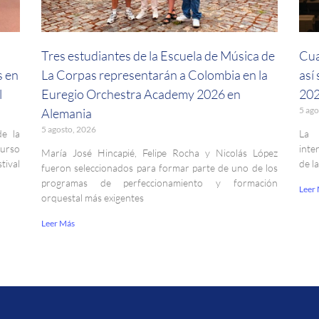
a
Tres estudiantes de la Escuela de Música de
Cua
s en
La Corpas representarán a Colombia en la
así
l
Euregio Orchestra Academy 2026 en
202
5 ago
Alemania
5 agosto, 2026
de la
La 
curso
inte
María José Hincapié, Felipe Rocha y Nicolás López
ival
de l
fueron seleccionados para formar parte de uno de los
programas de perfeccionamiento y formación
Leer
orquestal más exigentes
Leer Más