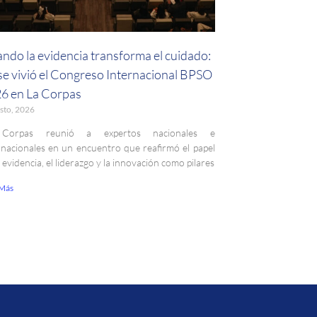
ndo la evidencia transforma el cuidado:
 se vivió el Congreso Internacional BPSO
6 en La Corpas
sto, 2026
Corpas reunió a expertos nacionales e
rnacionales en un encuentro que reafirmó el papel
a evidencia, el liderazgo y la innovación como pilares
 Más