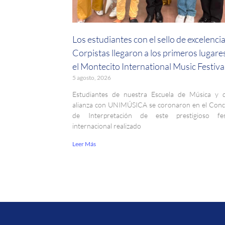
Los estudiantes con el sello de excelenci
Corpistas llegaron a los primeros lugare
el Montecito International Music Festiva
5 agosto, 2026
Estudiantes de nuestra Escuela de Música y 
alianza con UNIMÚSICA se coronaron en el Con
de Interpretación de este prestigioso fest
internacional realizado
Leer Más