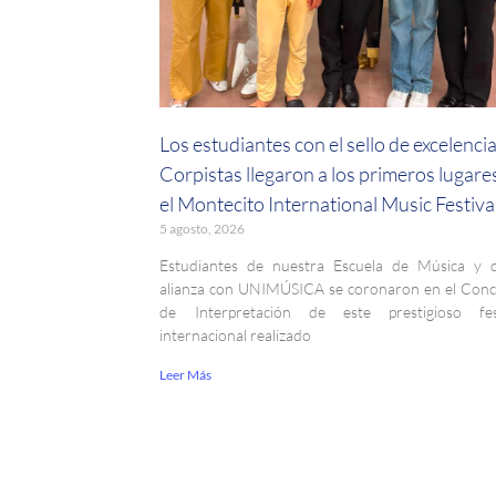
Los estudiantes con el sello de excelenci
Corpistas llegaron a los primeros lugare
el Montecito International Music Festiva
5 agosto, 2026
Estudiantes de nuestra Escuela de Música y 
alianza con UNIMÚSICA se coronaron en el Con
de Interpretación de este prestigioso fest
internacional realizado
Leer Más