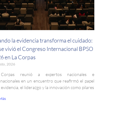
ndo la evidencia transforma el cuidado:
 se vivió el Congreso Internacional BPSO
6 en La Corpas
sto, 2026
Corpas reunió a expertos nacionales e
rnacionales en un encuentro que reafirmó el papel
a evidencia, el liderazgo y la innovación como pilares
 Más