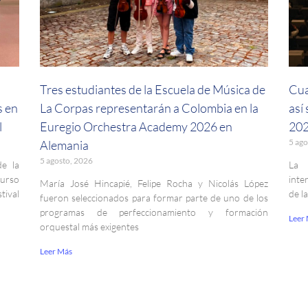
a
Tres estudiantes de la Escuela de Música de
Cua
s en
La Corpas representarán a Colombia en la
así
l
Euregio Orchestra Academy 2026 en
202
5 ago
Alemania
5 agosto, 2026
de la
La 
curso
inte
María José Hincapié, Felipe Rocha y Nicolás López
ival
de l
fueron seleccionados para formar parte de uno de los
programas de perfeccionamiento y formación
Leer
orquestal más exigentes
Leer Más