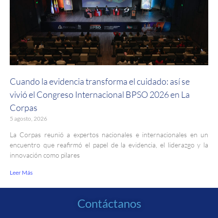
Cuando la evidencia transforma el cuidado: así se
vivió el Congreso Internacional BPSO 2026 en La
Corpas
5 agosto, 2026
La Corpas reunió a expertos nacionales e internacionales en un
encuentro que reafirmó el papel de la evidencia, el liderazgo y la
innovación como pilares
Leer Más
Contáctanos