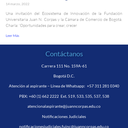
14 marzo, 2022
Una invitación del Ecosistema de Innovación de la Fundación
Universitaria Juan N. Corpas y la Cámara de Comercio de Bogotá.
Charla: ‘Oportunidades para crear, crecer
Leer Más
Contáctanos
Carrera 111 No. 159A-61
Bogotá D.C.
Atención al aspirante – Línea de Whatsapp:
+57 311 281 0340
PBX:
+60 (1) 662 2222
Ext. 519, 533, 535, 537, 538
atencionalaspirante@juanncorpas.edu.co
Notificaciones Judiciales
notificacionesjudiciales.fujnc@juanncorpas.edu.co