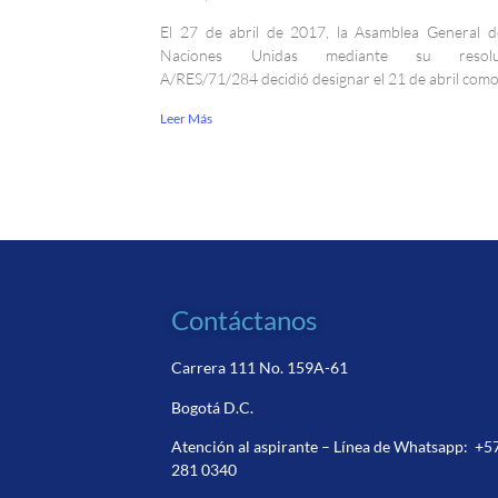
El 27 de abril de 2017, la Asamblea General d
Naciones Unidas mediante su resolu
A/RES/71/284 decidió designar el 21 de abril como
Leer Más
Contáctanos
Carrera 111 No. 159A-61
Bogotá D.C.
Atención al aspirante – Línea de Whatsapp:
+5
281 0340