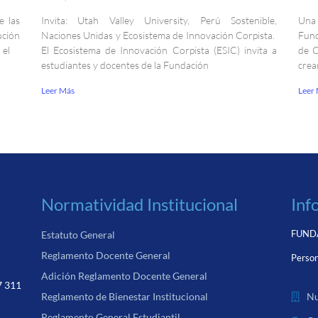
e las
Invita: Utah Valley University, Perú Sostenible,
Una 
ción
Naciones Unidas y Ecosistema de Innovación Corpista.
Fund
 el
El Ecosistema de Innovación Corpista (ESIC) invita a
de C
estudiantes y docentes de la Fundación
crea
Leer Más
Leer
Normatividad Institucional
Inf
FUNDA
Estatuto General
Reglamento Docente General
Person
Adición Reglamento Docente General
7 311
Nu
Reglamento de Bienestar Institucional
Reglamento General Estudiantil