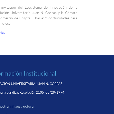
invitación del Ecosistema de Innovación de la
ación Universitaria Juan N. Corpas y la Cámara
omercio de Bogotá. Charla: ‘Oportunidades para
r, crecer
 Más
ormación Institucional
CIÓN UNIVERSITARIA JUAN N. CORPAS
ería Jurídica:
Resolución 2105 03/29/1974
estra Infraestructura