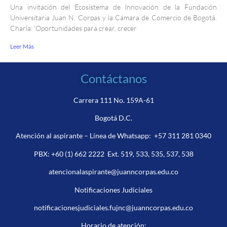
Una invitación del Ecosistema de Innovación de la Fundación
Universitaria Juan N. Corpas y la Cámara de Comercio de Bogotá.
Charla: ‘Oportunidades para crear, crecer
Leer Más
Contáctanos
Carrera 111 No. 159A-61
Bogotá D.C.
Atención al aspirante – Línea de Whatsapp:
+57 311 281 0340
PBX:
+60 (1) 662 2222
Ext. 519, 533, 535, 537, 538
atencionalaspirante@juanncorpas.edu.co
Notificaciones Judiciales
notificacionesjudiciales.fujnc@juanncorpas.edu.co
Horario de atención: