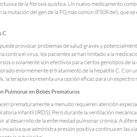
tuosa de la fibrosis quística. Un nuevo medicamento comb
con la mutación del gen de la FQ más común (F508 del), que se
s C
s C puede provocar problemas de salud graves y potencialmen
na contra el virus, los pacientes se han limitado a la medica
sos o solamente son efectivos para ciertos genotipos de 
orado enormemente el tratamiento de la hepatitis C. Con una
eis, la terapia representa una opción eficaz para un espectro
ón Pulmonar en Bebés Prematuros
nacen prematuramente a menudo requieren atención especializ
iratoria infantil (IRDS). Pero durante la ventilación mecáni
r al desarrollo de la enfermedad pulmonar crónica. A diferen
invasiva que administra presión positiva continua en las vía
nte la exhalación.