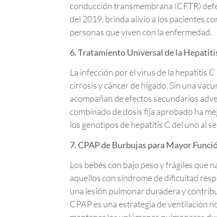
conducción transmembrana (CFTR) defec
del 2019, brinda alivio a los pacientes 
personas que viven con la enfermedad.
6. Tratamiento Universal de la Hepatiti
La infección por el virus de la hepatiti
cirrosis y cáncer de hígado. Sin una vacu
acompañan de efectos secundarios adver
combinado de dosis fija aprobado ha mej
los genotipos de hepatitis C del uno al s
7. CPAP de Burbujas para Mayor Funci
Los bebés con bajo peso y frágiles que 
aquellos con síndrome de dificultad resp
una lesión pulmonar duradera y contribui
CPAP es una estrategia de ventilación no 
mantener los volúmenes pulmonares dura