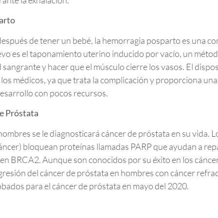
arto
spués de tener un bebé, la hemorragia posparto es una comp
vo es el taponamiento uterino inducido por vacío, un método
 sangrante y hacer que el músculo cierre los vasos. El dispo
os médicos, ya que trata la complicación y proporciona una 
desarrollo con pocos recursos.
de Próstata
bres se le diagnosticará cáncer de próstata en su vida. L
 cáncer) bloquean proteínas llamadas PARP que ayudan a re
en BRCA2. Aunque son conocidos por su éxito en los cánce
resión del cáncer de próstata en hombres con cáncer refract
ados para el cáncer de próstata en mayo del 2020.