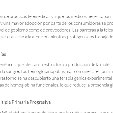
e prácticas telemédicas ya que los médicos necesitaban real
l y una mayor adopción por parte de los consumidores se p
ivel de gobierno como de proveedores. Las barreras a la tel
r el acceso a la atención mientras protegen a los trabajador
ías
éticos que afectan la estructura o producción de la molécul
n la sangre. Las hemoglobinopatías más comunes afectan a m
rastorno se ha descubierto una terapia génica experimental 
s de hemoglobina funcionales, lo que reduce la presencia gl
ltiple Primaria Progresiva
(EM), el sistema inmunológico ataca la cubierta grasosa prote