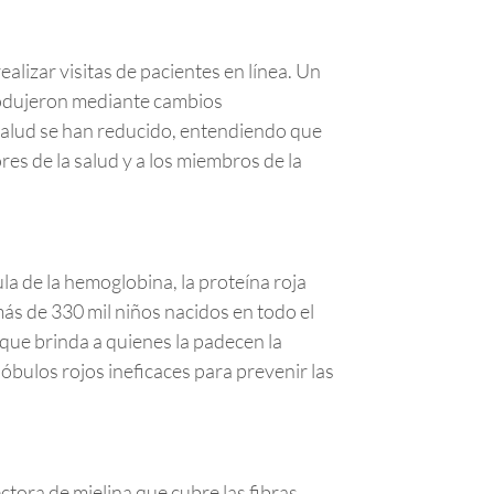
izar visitas de pacientes en línea. Un
rodujeron mediante cambios
esalud se han reducido, entendiendo que
es de la salud y a los miembros de la
a de la hemoglobina, la proteína roja
ás de 330 mil niños nacidos en todo el
que brinda a quienes la padecen la
óbulos rojos ineficaces para prevenir las
ctora de mielina que cubre las fibras