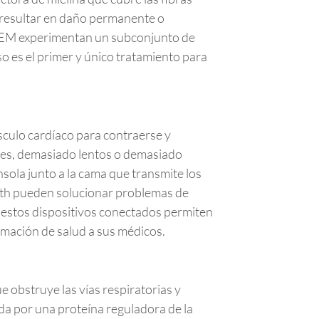
 resultar en daño permanente o
n EM experimentan un subconjunto de
 es el primer y único tratamiento para
sculo cardíaco para contraerse y
lares, demasiado lentos o demasiado
nsola junto a la cama que transmite los
oth pueden solucionar problemas de
, estos dispositivos conectados permiten
rmación de salud a sus médicos.
e obstruye las vías respiratorias y
da por una proteína reguladora de la