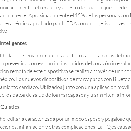
nicación entre el cerebro y el resto del cuerpo que pueden
sar la muerte. Aproximadamente el 15% de las personas co
 terapéutico aprobado por la FDA con un objetivo novedoso
siva.
Inteligentes
ibriladores envían impulsos eléctricos a las cámaras del mú
ra prevenir o corregir arritmias: latidos del corazón irregu
ión remota de este dispositivo se realiza a través de una co
l médico. Los nuevos dispositivos de marcapasos con Blueto
tamiento cardíaco. Utilizados junto con una aplicación móvil
e los datos de salud de los marcapasos y transmiten la info
 Quística
n hereditaria caracterizada por un moco espeso y pegajoso qu
cciones, inflamación y otras complicaciones. La FQ es causa