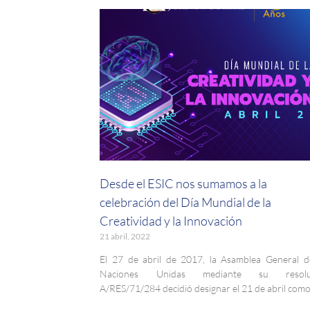
Desde el ESIC nos sumamos a la
celebración del Día Mundial de la
Creatividad y la Innovación
21 abril, 2022
El 27 de abril de 2017, la Asamblea General d
Naciones Unidas mediante su resolu
A/RES/71/284 decidió designar el 21 de abril como