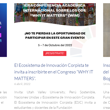
El Ecosistema de Innovación Corpista te
Ins
invita a inscribirte en el Congreso “WHY IT
del
MATTERS”.
Bog
6 abril, 2022
14 m
e las
Invita: Utah Valley University, Perú Sostenible,
Una 
ción
Naciones Unidas y Ecosistema de Innovación Corpista.
Fund
 el
El Ecosistema de Innovación Corpista (ESIC) invita a
de C
estudiantes y docentes de la Fundación
crea