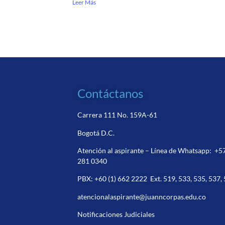
Leer Más
Contáctanos
Carrera 111 No. 159A-61
Bogotá D.C.
Atención al aspirante – Línea de Whatsapp:
+5
281 0340
PBX:
+60 (1) 662 2222
Ext. 519, 533, 535, 537,
atencionalaspirante@juanncorpas.edu.co
Notificaciones Judiciales