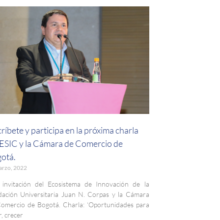
críbete y participa en la próxima charla
 ESIC y la Cámara de Comercio de
otá.
arzo, 2022
invitación del Ecosistema de Innovación de la
ación Universitaria Juan N. Corpas y la Cámara
omercio de Bogotá. Charla: ‘Oportunidades para
r, crecer