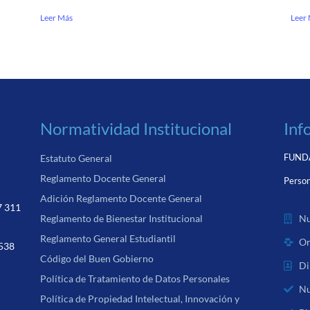
Leer Más
Leer
Normatividad Institucional
Inf
FUNDA
Estatuto General
Reglamento Docente General
Person
Adición Reglamento Docente General
7 311
Nu
Reglamento de Bienestar Institucional
Reglamento General Estudiantil
Or
 538
Código del Buen Gobierno
Di
Política de Tratamiento de Datos Personales
Nu
Política de Propiedad Intelectual, Innovación y