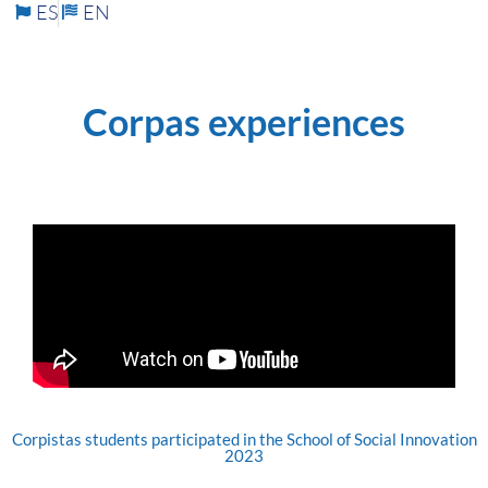
ES
EN
Corpas experiences
Corpistas students participated in the School of Social Innovation
2023