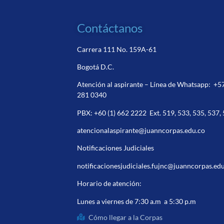
Contáctanos
Carrera 111 No. 159A-61
Bogotá D.C.
Atención al aspirante – Línea de Whatsapp:
+5
281 0340
PBX:
+60 (1) 662 2222
Ext. 519, 533, 535, 537,
atencionalaspirante@juanncorpas.edu.co
Notificaciones Judiciales
notificacionesjudiciales.fujnc@juanncorpas.ed
Horario de atención:
Lunes a viernes de 7:30 a.m a 5:30 p.m
Cómo llegar a la Corpas