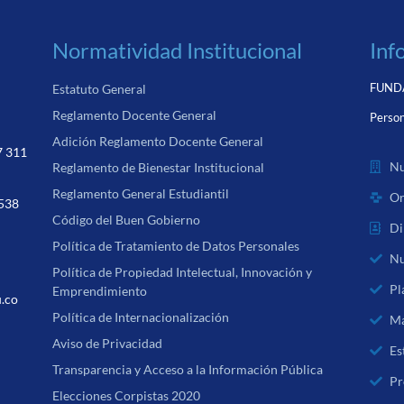
Normatividad Institucional
Inf
FUNDA
Estatuto General
Reglamento Docente General
Person
Adición Reglamento Docente General
7 311
Nu
Reglamento de Bienestar Institucional
Reglamento General Estudiantil
Or
 538
Código del Buen Gobierno
Di
Política de Tratamiento de Datos Personales
Nu
Política de Propiedad Intelectual, Innovación y
Pl
Emprendimiento
u.co
Política de Internacionalización
Ma
Aviso de Privacidad
Es
Transparencia y Acceso a la Información Pública
Pr
Elecciones Corpistas 2020