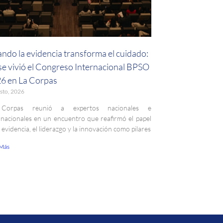
ndo la evidencia transforma el cuidado:
 se vivió el Congreso Internacional BPSO
6 en La Corpas
sto, 2026
Corpas reunió a expertos nacionales e
rnacionales en un encuentro que reafirmó el papel
a evidencia, el liderazgo y la innovación como pilares
 Más