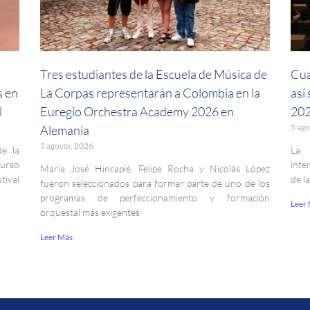
a
Tres estudiantes de la Escuela de Música de
Cua
s en
La Corpas representarán a Colombia en la
así
l
Euregio Orchestra Academy 2026 en
202
5 ago
Alemania
5 agosto, 2026
de la
La 
curso
inte
María José Hincapié, Felipe Rocha y Nicolás López
ival
de l
fueron seleccionados para formar parte de uno de los
programas de perfeccionamiento y formación
Leer
orquestal más exigentes
Leer Más