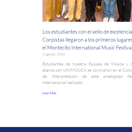
Los estudiantes con el sello de excelenci
Corpistas llegaron a los primeros lugare
el Montecito International Music Festiva
5 agosto, 2026
Estudiantes de nuestra Escuela de Música y 
alianza con UNIMÚSICA se coronaron en el Con
de Interpretación de este prestigioso fest
internacional realizado
Leer Más