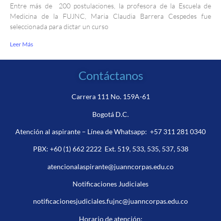
Entre más de 200 postulaciones, la profesora de la Escuela de
Medicina de la FUJNC, Maria Claudia Barrera Cespedes fue
seleccionada para dictar un curso
Leer Más
Contáctanos
Carrera 111 No. 159A-61
Bogotá D.C.
Atención al aspirante – Línea de Whatsapp:
+57 311 281 0340
PBX:
+60 (1) 662 2222
Ext. 519, 533, 535, 537, 538
atencionalaspirante@juanncorpas.edu.co
Notificaciones Judiciales
notificacionesjudiciales.fujnc@juanncorpas.edu.co
Horario de atención: