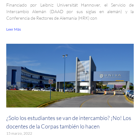
Financiado por Leibniz Universität Hannover, el Servicio de
Intercambio Alemán (DAAD por sus siglas en alemán) y la
Conferencia de Rectores de Alemania (HRK) con
Leer Más
¿Solo los estudiantes se van de intercambio? ¡No! Los
docentes de la Corpas también lo hacen
15 marzo, 2022