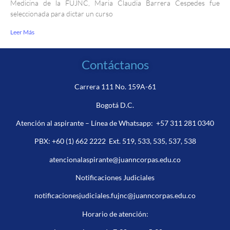
Medicina de la FUJNC, Maria Claudia Barrera Cespedes fue
seleccionada para dictar un curso
Leer Más
Contáctanos
Carrera 111 No. 159A-61
Bogotá D.C.
Atención al aspirante – Línea de Whatsapp:
+57 311 281 0340
PBX:
+60 (1) 662 2222
Ext. 519, 533, 535, 537, 538
atencionalaspirante@juanncorpas.edu.co
Notificaciones Judiciales
notificacionesjudiciales.fujnc@juanncorpas.edu.co
Horario de atención: