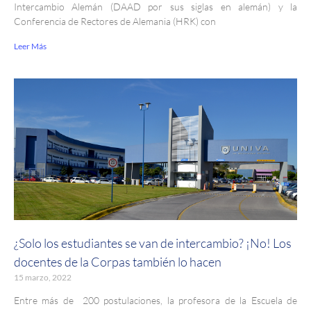
Intercambio Alemán (DAAD por sus siglas en alemán) y la
Conferencia de Rectores de Alemania (HRK) con
Leer Más
¿Solo los estudiantes se van de intercambio? ¡No! Los
docentes de la Corpas también lo hacen
15 marzo, 2022
Entre más de 200 postulaciones, la profesora de la Escuela de