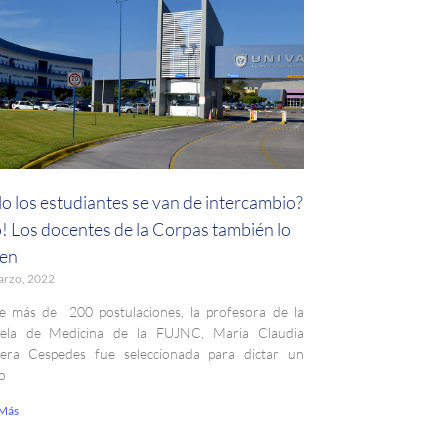
lo los estudiantes se van de intercambio?
! Los docentes de la Corpas también lo
en
arzo, 2022
e más de 200 postulaciones, la profesora de la
uela de Medicina de la FUJNC, Maria Claudia
era Cespedes fue seleccionada para dictar un
o
 Más