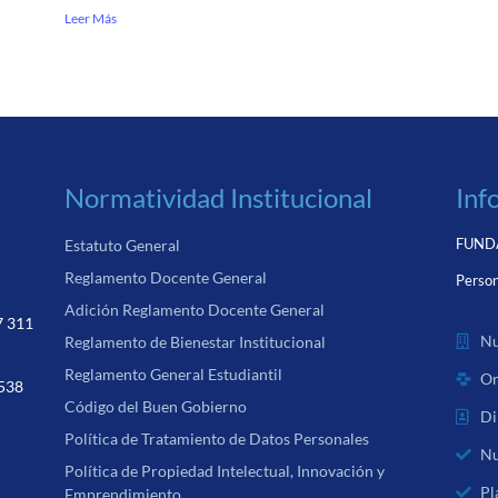
Leer Más
Normatividad Institucional
Inf
FUNDA
Estatuto General
Reglamento Docente General
Person
Adición Reglamento Docente General
7 311
Nu
Reglamento de Bienestar Institucional
Reglamento General Estudiantil
Or
 538
Código del Buen Gobierno
Di
Política de Tratamiento de Datos Personales
Nu
Política de Propiedad Intelectual, Innovación y
Pl
Emprendimiento