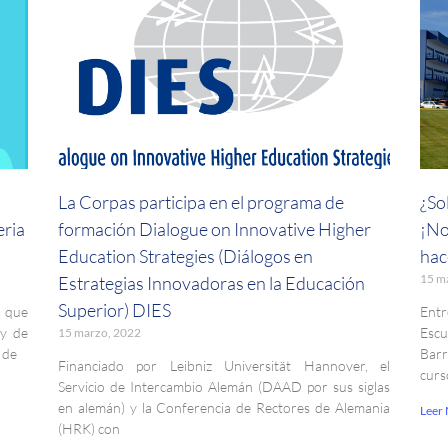
La Corpas participa en el programa de
¿So
eria
formación Dialogue on Innovative Higher
¡No
Education Strategies (Diálogos en
hac
15 m
Estrategias Innovadoras en la Educación
Superior) DIES
, que
Entr
 y de
Esc
15 marzo, 2022
 de
Barr
Financiado por Leibniz Universität Hannover, el
curs
Servicio de Intercambio Alemán (DAAD por sus siglas
en alemán) y la Conferencia de Rectores de Alemania
Leer
(HRK) con