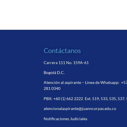
Contáctanos
Carrera 111 No. 159A-61
Bogotá D.C.
Atención al aspirante – Línea de Whatsapp:
+5
281 0340
PBX:
+60 (1) 662 2222
Ext. 519, 533, 535, 537,
atencionalaspirante@juanncorpas.edu.co
Notificaciones Judiciales