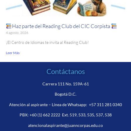
Haz parte del Reading Club del CIC Corpista
4 agosto, 2026
¡El Centro de Idiomas te invita al Reading Club!
Leer Más
Contáctanos
Carrera 111 No. 159A-61
Bogotá D.C.
Atención al aspirante – Línea de Whatsapp:
+57 311 281 0340
PBX:
+60 (1) 662 2222
Ext. 519, 533, 535, 537, 538
atencionalaspirante@juanncorpas.edu.co