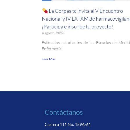
La Corpas te invita al V Encuentro
Nacional y IV LATAM de Farmacovigilanc
¡Participa e inscribe tu proyecto!
4 agosto, 2026
Estimados estudiantes de las Escuelas de Medic
Enfermería.
Leer Más
Contáctanos
Carrera 111 No. 159A-61