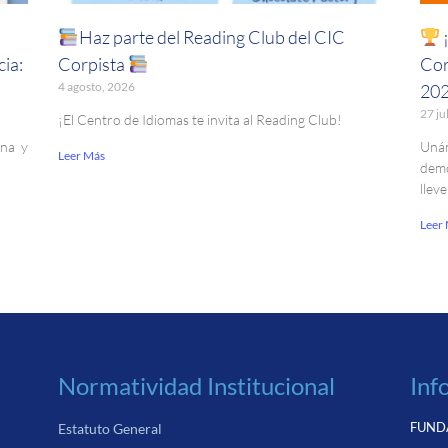
Haz parte del Reading Club del CIC
¡
ia:
Corpista
Cor
4 agosto, 2026
20
27 ju
¡El Centro de Idiomas te invita al Reading Club!
ina y
Uná
Leer Más
demo
llev
Leer
Normatividad Institucional
Inf
FUNDA
Estatuto General