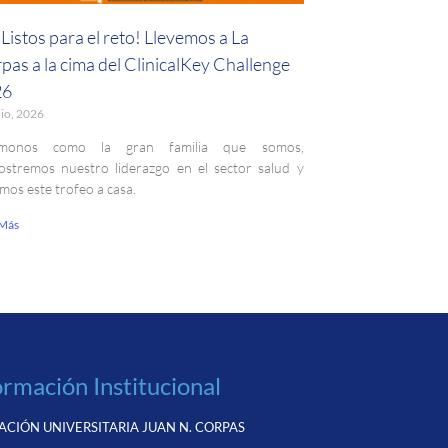
Listos para el reto! Llevemos a La
pas a la cima del ClinicalKey Challenge
26
lio, 2026
monos como la gran familia que somos,
stremos nuestro liderazgo en el sector salud y
emos este trofeo a casa.
 Más
ormación Institucional
CIÓN UNIVERSITARIA JUAN N. CORPAS