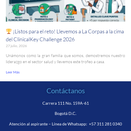
¡Listos para el reto! Llevemos a La Corpas a la cima
del ClinicalKey Challenge 2026
27 julio, 2026
Unámonos como la gran familia que somos, demostremos nuestro
liderazgo en el sector salud y llevemos este trofeo a casa.
Leer Más
Contáctanos
Carrera 111 No. 159A-61
Bogotá D.C.
Atención al aspirante – Línea de Whatsapp:
+57 311 281 0340