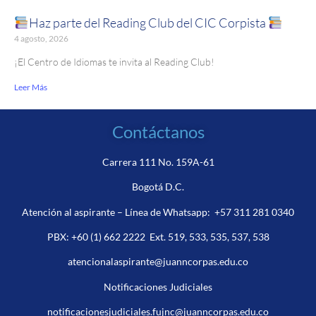
Haz parte del Reading Club del CIC Corpista
4 agosto, 2026
¡El Centro de Idiomas te invita al Reading Club!
Leer Más
Contáctanos
Carrera 111 No. 159A-61
Bogotá D.C.
Atención al aspirante – Línea de Whatsapp:
+57 311 281 0340
PBX:
+60 (1) 662 2222
Ext. 519, 533, 535, 537, 538
atencionalaspirante@juanncorpas.edu.co
Notificaciones Judiciales
notificacionesjudiciales.fujnc@juanncorpas.edu.co