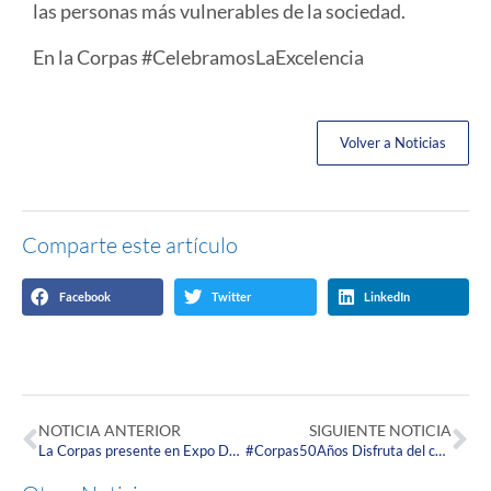
las personas más vulnerables de la sociedad.
En la Corpas #CelebramosLaExcelencia
Volver a Noticias
Comparte este artículo
Facebook
Twitter
LinkedIn
NOTICIA ANTERIOR
SIGUIENTE NOTICIA
La Corpas presente en Expo Dubai 2020.
#Corpas50Años Disfruta del capítulo dedicado a la Corpas en el libro: Goodwill de grandes empresas en Colombia.