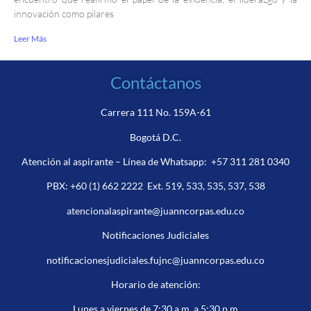
innovación como pilares
Leer Más
Contáctanos
Carrera 111 No. 159A-61
Bogotá D.C.
Atención al aspirante – Línea de Whatsapp:
+57 311 281 0340
PBX:
+60 (1) 662 2222
Ext. 519, 533, 535, 537, 538
atencionalaspirante@juanncorpas.edu.co
Notificaciones Judiciales
notificacionesjudiciales.fujnc@juanncorpas.edu.co
Horario de atención:
Lunes a viernes de 7:30 a.m a 5:30 p.m