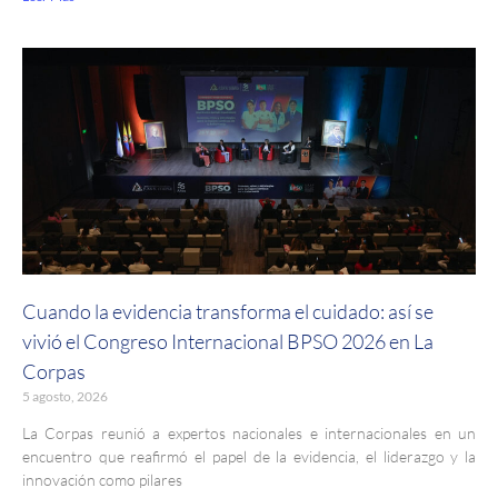
Cuando la evidencia transforma el cuidado: así se
vivió el Congreso Internacional BPSO 2026 en La
Corpas
5 agosto, 2026
La Corpas reunió a expertos nacionales e internacionales en un
encuentro que reafirmó el papel de la evidencia, el liderazgo y la
innovación como pilares