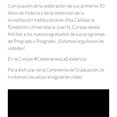
Con ocasión de la celebración de sus primeros 50
Años de historia y de la obtención de la
Acreditación Institucional en Alta Calidad, la
Fundación Universitaria Juan N. Corpas desea
felicitar a los nuevos egresados de sus programas
de Pregrado y Posgrado. ¡Estamos orgullosos de
ustedes!
En la Corpas #CelebramosLaExcelencia
Para disfrutar de la Ceremonia de Graduación, te
invitamos visualizar el siguiente vídeo: